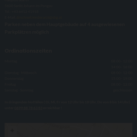
5600 Sankt Johann im Pongau
Tel.:
+43 6412 41918
E-Mail:
drschnell.kinderarzt@sbg.at
Parken neben dem Hauptgebäude auf 4 ausgewiesenen
Parkplätzen möglich
Ordinationszeiten
Montag
08:00 - 12:00
14:00 - 16:00
Dienstag - Mittwoch
08:00 - 12:00
Donnerstag
15:00 - 19:00
Freitag
08:00 - 12:00
Samstag - Sonntag
geschlossen
In dringenden Notfällen ( Di, Mi, Fr von 12 Uhr bis 18 Uhr, Do von 8 bis 14 Uhr)
unter
0699 88 78 63 83
erreichbar !