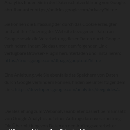
Analytics finden Sie in der Datenschutzerklärung von Google,
abrufbar unter https://policies.google.com/privacy?hl=de.
Sie können die Erfassung der durch das Cookie erzeugten
und auf Ihre Nutzung der Website bezogenen Daten an
Google sowie die Verarbeitung dieser Daten durch Google
verhindern, indem Sie das unter dem folgenden Link
verfügbare Browser-Plugin herunterladen und installieren:
https://tools.google.com/dlpage/gaoptout?hl=de
Eine Anleitung, wie Sie ebenfalls das Speichern von Daten
durch Google verhindern können, finden Sie unter folgendem
Link:
https://developers.google.com/analytics/devguides/...
Die Beziehung zum Webanalyseanbieter basiert beim Einsatz
von Google Analytics auf einer Auftragsdatenverarbeitung.
Die Übermittlung von Daten an den Auftragsverarbeiter