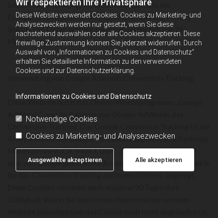
Wir respektieren Ihre Privatsphäre
basiert auf einem Angemessenheitsbeschluss der
Diese Website verwendet Cookies. Cookies zu Marketing- und
Europäischen Kommission (Selbstzertifizierung Privacy
Analysezwecken werden nur gesetzt, wenn Sie diese
Shield). Die Daten werden regelmäßig (derzeit alle 26
nachstehend auswählen oder alle Cookies akzeptieren. Diese
Monate) gelöscht.
freiwillige Zustimmung können Sie jederzeit widerrufen. Durch
Auswahl von „Informationen zu Cookies und Datenschutz“
erhalten Sie detaillierte Information zu den verwendeten
Cookies und zur Datenschutzerklärung.
Verwendung von Google Adwords Conversion-Tracking
Informationen zu Cookies und Datenschutz
Diese Website nutzt das Online-Werbeprogramm „Google
AdWords“ und im Rahmen von Google AdWords das
Notwendige Cookies
Conversion-Tracking. Das Google Conversion Tracking ist ein
Cookies zu Marketing- und Analysezwecken
Analysedienst der Google Inc. (1600 Amphitheatre Parkway,
Mountain View, CA 94043, USA; „Google“). Wenn Sie auf
Ausgewählte akzeptieren
Alle akzeptieren
eine von Google geschaltete Anzeige klicken, wird ein Cookie
für das Conversion-Tracking auf Ihrem Rechner abgelegt.
Diese Cookies verlieren nach maximal 90 Tagen ihre
Gültigkeit. Wenn Sie bestimmte Internetseiten unserer
Website besuchen und das Cookie noch nicht abgelaufen ist,