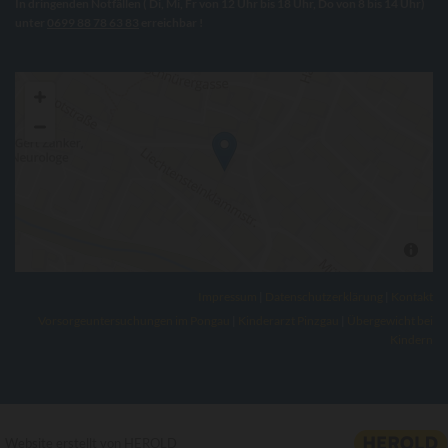
In dringenden Notfällen ( Di, Mi, Fr von 12 Uhr bis 18 Uhr, Do von 8 bis 14 Uhr)
unter
0699 88 78 63 83
erreichbar !
Impressum
|
Datenschutzerklärung
|
Kontakt
Vorsorgeuntersuchungen im Pongau
|
Kinderarzt Pinzgau
|
Übergewicht bei
Kindern
Website erstellt von HEROLD