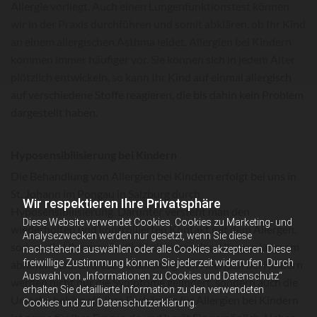
Allergie vorliegt. Auch einen Lungenfunktionstest können
wir in der Praxis durchführen und somit abklären, ob Ihr Kind
an einem allergischen Asthma leidet. Allergien bei Kindern
kommen immer häufiger vor. Sie können sich in jedem Alter
plötzlich entwickeln, so kann Ihr Kind auf einmal allergisch
auf verschiedene Stoffe reagieren, die bis dahin kein Problem
dargestellt haben.
Hyposensibilisierung bei Kindern
Die Behandlung von Allergien bei Kindern erfolgt bei uns in
St. Johann im Pongau in Salzburg durch
Wir respektieren Ihre Privatsphäre
Hyposensibilisierung. Darunter versteht man den
Diese Website verwendet Cookies. Cookies zu Marketing- und
wiederholten und kontrollierten Kontakt mit dem Allergen,
Analysezwecken werden nur gesetzt, wenn Sie diese
sodass die Überempfindlichkeit gegen das Allergen langsam
nachstehend auswählen oder alle Cookies akzeptieren. Diese
freiwillige Zustimmung können Sie jederzeit widerrufen. Durch
abnimmt. Durch diese Behandlung von Allergien bei Kindern
Auswahl von „Informationen zu Cookies und Datenschutz“
werden nicht nur die Symptome gelindert, sondern auch die
erhalten Sie detaillierte Information zu den verwendeten
Ursache bekämpft. Ihre Fachärztin für Allergien bei Kindern
Cookies und zur Datenschutzerklärung.