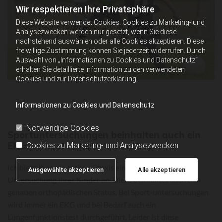
Wir respektieren Ihre Privatsphäre
Diese Website verwendet Cookies. Cookies zu Marketing- und
Analysezwecken werden nur gesetzt, wenn Sie diese
nachstehend auswählen oder alle Cookies akzeptieren. Diese
freiwillige Zustimmung können Sie jederzeit widerrufen. Durch
Auswahl von „Informationen zu Cookies und Datenschutz“
erhalten Sie detaillierte Information zu den verwendeten
Cookies und zur Datenschutzerklärung.
Informationen zu Cookies und Datenschutz
Notwendige Cookies
Sportuntersuchungen beinhalten auch ein
EKG
Cookies zu Marketing- und Analysezwecken
Ich biete Ihnen in meiner Praxis eine sportärztliche
Ausgewählte akzeptieren
Alle akzeptieren
Untersuchung Ihrer Kinder an. Diese beinhaltet auch den
genauen orthopädischen Status. Bei Sport-untersuchungen
wird immer ein EKG und bei Bedarf auch ein
Lungenfunktionstest durchgeführt. Leider ist diese