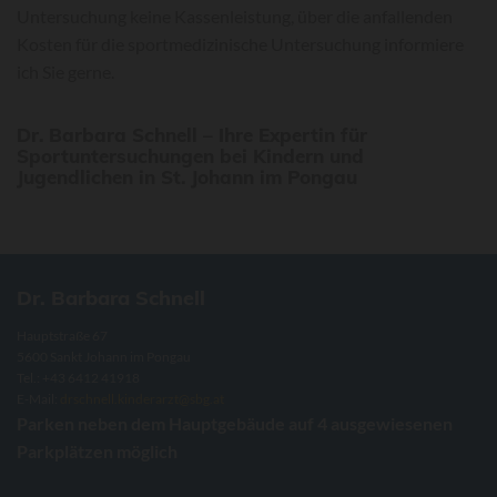
Untersuchung keine Kassenleistung, über die anfallenden
Kosten für die sportmedizinische Untersuchung informiere
ich Sie gerne.
Dr. Barbara Schnell – Ihre Expertin für
Sportuntersuchungen bei Kindern und
Jugendlichen in St. Johann im Pongau
Dr. Barbara Schnell
Hauptstraße 67
5600 Sankt Johann im Pongau
Tel.:
+43 6412 41918
E-Mail:
drschnell.kinderarzt@sbg.at
Parken neben dem Hauptgebäude auf 4 ausgewiesenen
Parkplätzen möglich