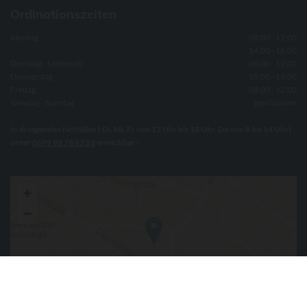
Ordinationszeiten
Montag
08:00 - 12:00
14:00 - 16:00
Dienstag - Mittwoch
08:00 - 12:00
Donnerstag
15:00 - 19:00
Freitag
08:00 - 12:00
Samstag - Sonntag
geschlossen
In dringenden Notfällen ( Di, Mi, Fr von 12 Uhr bis 18 Uhr, Do von 8 bis 14 Uhr)
unter
0699 88 78 63 83
erreichbar !