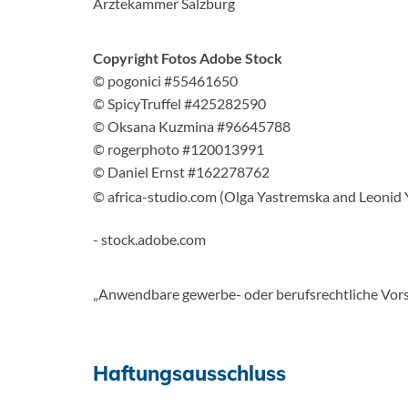
Ärztekammer Salzburg
Copyright Fotos Adobe Stock
© pogonici #55461650
© SpicyTruffel #425282590
© Oksana Kuzmina #96645788
© rogerphoto #120013991
© Daniel Ernst #162278762
© africa-studio.com (Olga Yastremska and Leoni
- stock.adobe.com
„Anwendbare gewerbe- oder berufsrechtliche Vors
Haftungsausschluss