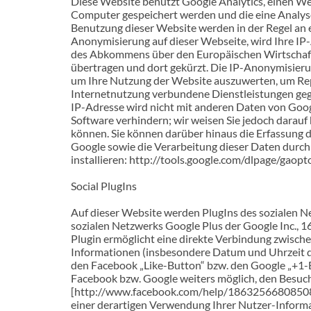
Diese Website benutzt Google Analytics, einen Web
Computer gespeichert werden und die eine Analyse
Benutzung dieser Website werden in der Regel an e
Anonymisierung auf dieser Webseite, wird Ihre IP
des Abkommens über den Europäischen Wirtschafts
übertragen und dort gekürzt. Die IP-Anonymisierun
um Ihre Nutzung der Website auszuwerten, um Rep
Internetnutzung verbundene Dienstleistungen geg
IP-Adresse wird nicht mit anderen Daten von Goog
Software verhindern; wir weisen Sie jedoch darauf 
können. Sie können darüber hinaus die Erfassung d
Google sowie die Verarbeitung dieser Daten durch
installieren: http://tools.google.com/dlpage/gaopt
Social PlugIns
Auf dieser Website werden PlugIns des sozialen Ne
sozialen Netzwerks Google Plus der Google Inc., 
Plugin ermöglicht eine direkte Verbindung zwisc
Informationen (insbesondere Datum und Uhrzeit d
den Facebook „Like-Button“ bzw. den Google „+1-B
Facebook bzw. Google weiters möglich, den Besuch
[http://www.facebook.com/help/186325668085084] 
einer derartigen Verwendung Ihrer Nutzer-Informa