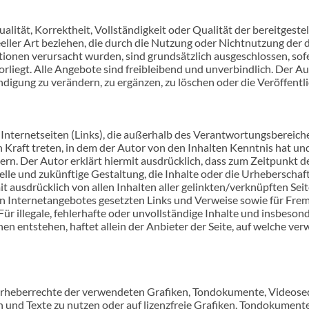
alität, Korrektheit, Vollständigkeit oder Qualität der bereitges
deeller Art beziehen, die durch die Nutzung oder Nichtnutzung de
ionen verursacht wurden, sind grundsätzlich ausgeschlossen, sofe
rliegt. Alle Angebote sind freibleibend und unverbindlich. Der Auto
ung zu verändern, zu ergänzen, zu löschen oder die Veröffentlic
 Internetseiten (Links), die außerhalb des Verantwortungsbereiche
in Kraft treten, in dem der Autor von den Inhalten Kenntnis hat u
ern. Der Autor erklärt hiermit ausdrücklich, dass zum Zeitpunkt de
elle und zukünftige Gestaltung, die Inhalte oder die Urheberschaf
rmit ausdrücklich von allen Inhalten aller gelinkten/verknüpften Se
enen Internetangebotes gesetzten Links und Verweise sowie für Fre
ür illegale, fehlerhafte oder unvollständige Inhalte und insbeson
 entstehen, haftet allein der Anbieter der Seite, auf welche verw
ie Urheberrechte der verwendeten Grafiken, Tondokumente, Videose
 und Texte zu nutzen oder auf lizenzfreie Grafiken, Tondokumente