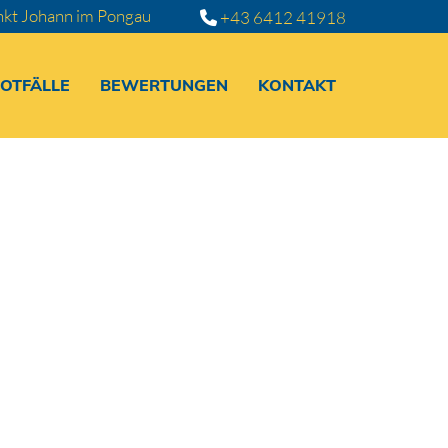
nkt Johann im Pongau
+43 6412 41918

OTFÄLLE
BEWERTUNGEN
KONTAKT