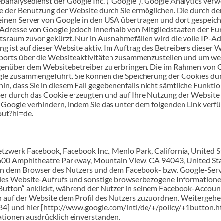
analysedienst der Google Inc. ("Google"). Google Analytics verwen
 der Benutzung der Website durch Sie ermöglichen. Die durch de
inen Server von Google in den USA übertragen und dort gespeicher
-Adresse von Google jedoch innerhalb von Mitgliedstaaten der Eu
raum zuvor gekürzt. Nur in Ausnahmefällen wird die volle IP-Ad
g ist auf dieser Website aktiv. Im Auftrag des Betreibers dieser
orts über die Websiteaktivitäten zusammenzustellen und um wei
enüber dem Websitebetreiber zu erbringen. Die im Rahmen von G
le zusammengeführt. Sie können die Speicherung der Cookies dur
hin, dass Sie in diesem Fall gegebenenfalls nicht sämtliche Funk
er durch das Cookie erzeugten und auf Ihre Nutzung der Website 
 Google verhindern, indem Sie das unter dem folgenden Link ver
out?hl=de.
tzwerk Facebook, Facebook Inc., Menlo Park, California, United S
1600 Amphitheatre Parkway, Mountain View, CA 94043, United State
hen dem Browser des Nutzers und dem Facebook- bzw. Google-Serv
es Website-Aufrufs und sonstige browserbezogene Informationen
utton“ anklickt, während der Nutzer in seinem Facebook-Account 
 auf der Website dem Profil des Nutzers zuzuordnen. Weitergehen
und hier [http://www.google.com/intl/de/+/policy/+1button.html
tionen ausdrücklich einverstanden.