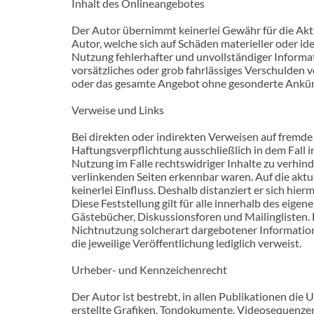
Inhalt des Onlineangebotes
Der Autor übernimmt keinerlei Gewähr für die Aktu
Autor, welche sich auf Schäden materieller oder i
Nutzung fehlerhafter und unvollständiger Informat
vorsätzliches oder grob fahrlässiges Verschulden vo
oder das gesamte Angebot ohne gesonderte Ankündig
Verweise und Links
Bei direkten oder indirekten Verweisen auf fremde
Haftungsverpflichtung ausschließlich in dem Fall 
Nutzung im Falle rechtswidriger Inhalte zu verhind
verlinkenden Seiten erkennbar waren. Auf die aktu
keinerlei Einfluss. Deshalb distanziert er sich hie
Diese Feststellung gilt für alle innerhalb des eig
Gästebücher, Diskussionsforen und Mailinglisten. F
Nichtnutzung solcherart dargebotener Informationen
die jeweilige Veröffentlichung lediglich verweist.
Urheber- und Kennzeichenrecht
Der Autor ist bestrebt, in allen Publikationen d
erstellte Grafiken, Tondokumente, Videosequenzen