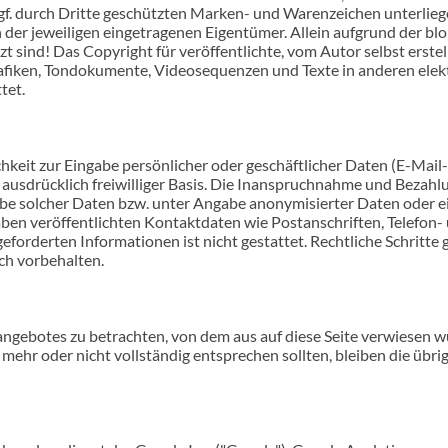
gf. durch Dritte geschützten Marken- und Warenzeichen unterlie
der jeweiligen eingetragenen Eigentümer. Allein aufgrund der blo
 sind! Das Copyright für veröffentlichte, vom Autor selbst erstell
afiken, Tondokumente, Videosequenzen und Texte in anderen elek
tet.
hkeit zur Eingabe persönlicher oder geschäftlicher Daten (E-Mail-
 ausdrücklich freiwilliger Basis. Die Inanspruchnahme und Bezahlu
be solcher Daten bzw. unter Angabe anonymisierter Daten oder e
ben veröffentlichten Kontaktdaten wie Postanschriften, Telefo
eforderten Informationen ist nicht gestattet. Rechtliche Schritt
ch vorbehalten.
tangebotes zu betrachten, von dem aus auf diese Seite verwiesen w
t mehr oder nicht vollständig entsprechen sollten, bleiben die übr